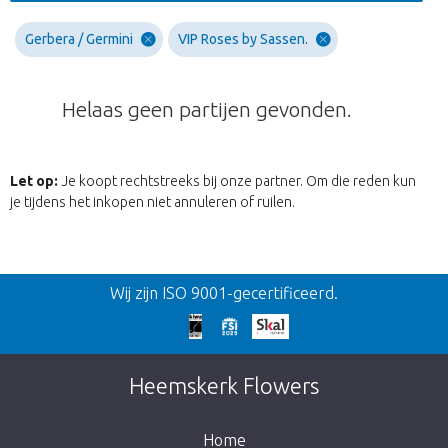
Gerbera / Germini
VIP Roses by Sassen.
Helaas geen partijen gevonden.
Let op:
Je koopt rechtstreeks bij onze partner. Om die reden kun
je tijdens het inkopen niet annuleren of ruilen.
Terug
Wij zijn ISO 9001-gecertificeerd.
Te laat!
Dit artikel is helaas uitverkocht. Klik op de
Heemskerk Flowers
knop hieronder om terug te gaan naar de
shop.
Home